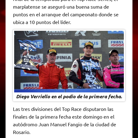
A
r
e
o
n
i
F
marplatense se aseguró una buena suma de
p
a
r
o
g
n
r
p
m
k
e
k
i
puntos en el arranque del campeonato donde se
r
e
ubica a 10 puntos del líder.
n
d
l
y
Diego Verriello en el podio de la primera fecha.
Las tres divisiones del Top Race disputaron las
finales de la primera fecha este domingo en el
autódromo Juan Manuel Fangio de la ciudad de
Rosario.