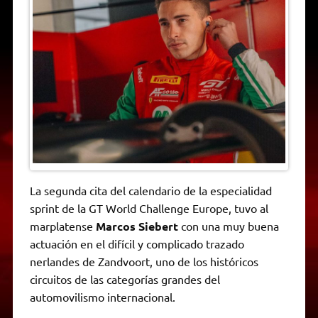
A
r
e
o
n
i
F
p
a
r
o
g
n
r
p
m
k
e
k
i
r
e
n
d
l
y
La segunda cita del calendario de la especialidad
sprint de la GT World Challenge Europe, tuvo al
marplatense
Marcos Siebert
con una muy buena
actuación en el difícil y complicado trazado
nerlandes de Zandvoort, uno de los históricos
circuitos de las categorías grandes del
automovilismo internacional.