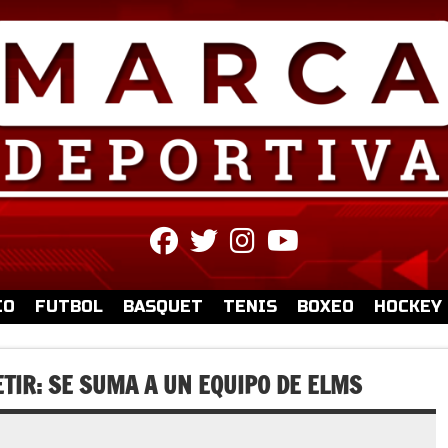
fab
fab
fab
fab
fa-
fa-
fa-
fa-
facebook
twitter
instagram
youtube
IO
FUTBOL
BASQUET
TENIS
BOXEO
HOCKEY
TIR: SE SUMA A UN EQUIPO DE ELMS