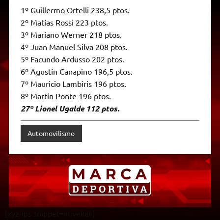
1º Guillermo Ortelli 238,5 ptos.
2º Matías Rossi 223 ptos.
3º Mariano Werner 218 ptos.
4º Juan Manuel Silva 208 ptos.
5º Facundo Ardusso 202 ptos.
6º Agustín Canapino 196,5 ptos.
7º Mauricio Lambiris 196 ptos.
8º Martín Ponte 196 ptos.
27º Lionel Ugalde 112 ptos.
Automovilismo
[xyz-ips snippet=»uveka»]