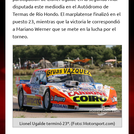
A
r
e
o
n
i
F
disputada este mediodía en el Autódromo de
p
a
r
o
g
n
r
p
m
k
e
k
i
Termas de Río Hondo. El marplatense finalizó en el
r
e
puesto 23, mientras que la victoria le correspondió
n
d
a Mariano Werner que se mete en la lucha por el
l
torneo.
y
Lionel Ugalde terminó 23º. (Foto: Motorsport.com)