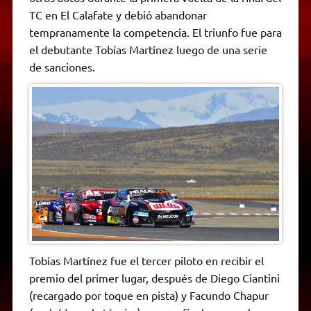
A
r
e
o
n
i
F
TC en El Calafate y debió abandonar
p
a
r
o
g
n
r
p
m
k
e
k
i
tempranamente la competencia. El triunfo fue para
r
e
el debutante Tobías Martínez luego de una serie
n
d
de sanciones.
l
y
Tobías Martínez fue el tercer piloto en recibir el
premio del primer lugar, después de Diego Ciantini
(recargado por toque en pista) y Facundo Chapur