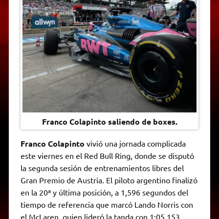
A
r
e
o
n
i
F
p
a
r
o
g
n
r
p
m
k
e
k
i
r
e
n
d
l
y
Franco Colapinto saliendo de boxes.
Franco Colapinto
vivió una jornada complicada
este viernes en el Red Bull Ring, donde se disputó
la segunda sesión de entrenamientos libres del
Gran Premio de Austria. El piloto argentino finalizó
en la 20ª y última posición, a 1,596 segundos del
tiempo de referencia que marcó Lando Norris con
el McLaren, quien lideró la tanda con 1:05.153.