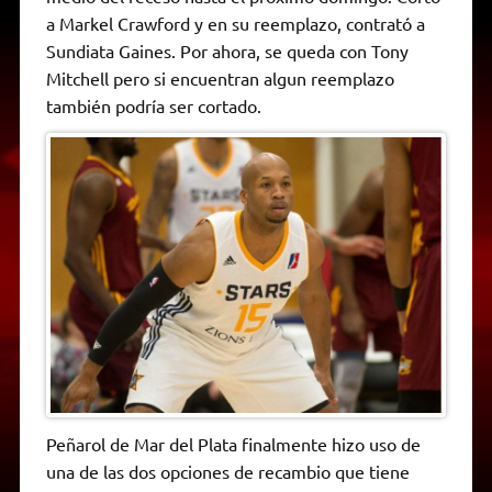
A
r
e
o
n
i
F
a Markel Crawford y en su reemplazo, contrató a
p
a
r
o
g
n
r
p
m
k
e
k
i
Sundiata Gaines. Por ahora, se queda con Tony
r
e
Mitchell pero si encuentran algun reemplazo
n
d
también podría ser cortado.
l
y
Peñarol de Mar del Plata finalmente hizo uso de
una de las dos opciones de recambio que tiene