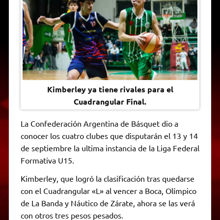
A
r
e
o
n
i
F
p
a
r
o
g
n
r
p
m
k
e
k
i
r
e
n
d
l
y
Kimberley ya tiene rivales para el
Cuadrangular Final.
La Confederación Argentina de Básquet dio a
conocer los cuatro clubes que disputarán el 13 y 14
de septiembre la ultima instancia de la Liga Federal
Formativa U15.
Kimberley, que logró la clasificación tras quedarse
con el Cuadrangular «L» al vencer a Boca, Olímpico
de La Banda y Náutico de Zárate, ahora se las verá
con otros tres pesos pesados.