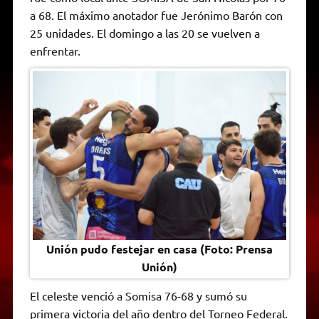
A
r
e
o
n
i
F
a 68. El máximo anotador fue Jerónimo Barón con
p
a
r
o
g
n
r
p
m
k
e
k
i
25 unidades. El domingo a las 20 se vuelven a
r
e
enfrentar.
n
d
l
y
Unión pudo festejar en casa (Foto: Prensa
Unión)
El celeste venció a Somisa 76-68 y sumó su
primera victoria del año dentro del Torneo Federal.