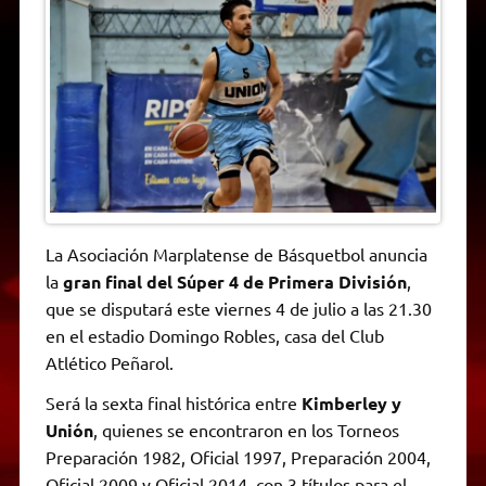
A
r
e
o
n
i
F
p
a
r
o
g
n
r
p
m
k
e
k
i
r
e
n
d
l
y
La Asociación Marplatense de Básquetbol anuncia
la
gran final del Súper 4 de Primera División
,
que se disputará este viernes 4 de julio a las 21.30
en el estadio Domingo Robles, casa del Club
Atlético Peñarol.
Será la sexta final histórica entre
Kimberley y
Unión
, quienes se encontraron en los Torneos
Preparación 1982, Oficial 1997, Preparación 2004,
Oficial 2009 y Oficial 2014, con 3 títulos para el