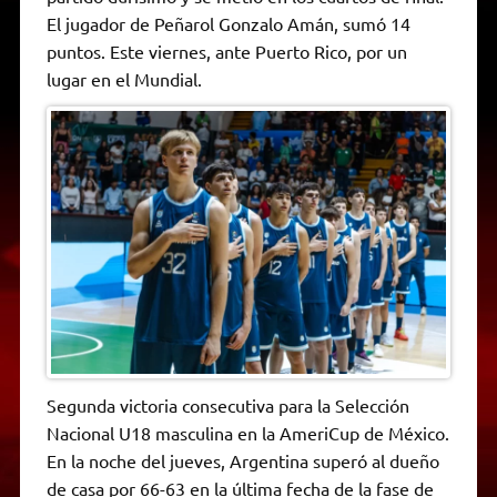
A
r
e
o
n
i
F
El jugador de Peñarol Gonzalo Amán, sumó 14
p
a
r
o
g
n
r
p
m
k
e
k
i
puntos. Este viernes, ante Puerto Rico, por un
r
e
lugar en el Mundial.
n
d
l
y
Segunda victoria consecutiva para la Selección
Nacional U18 masculina en la AmeriCup de México.
En la noche del jueves, Argentina superó al dueño
de casa por 66-63 en la última fecha de la fase de