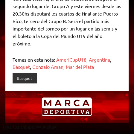
segundo lugar del Grupo A y este viernes desde las
20.30hs disputará los cuartos de final ante Puerto
Rico, tercero del Grupo B. Será el partido más
importante del torneo por un lugar en las semis y
el boleto a la Copa del Mundo U19 del año
próximo.
Temas en esta nota:
AmeriCupU18
,
Argentina
,
Básquet
,
Gonzalo Aman
,
Mar del Plata
Basquet
[xyz-ips snippet=»uveka»]