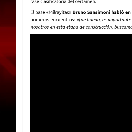
fase clasificatoria del certamen.
El base «Milrayitas»
Bruno Sansimoni habló en 
primeros encuentros:
«fue bueno, es importante
nosotros en esta etapa de construcción, buscamo