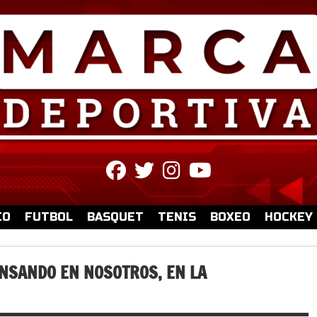
fab
fab
fab
fab
fa-
fa-
fa-
fa-
facebook
twitter
instagram
youtube
IO
FUTBOL
BASQUET
TENIS
BOXEO
HOCKEY
NSANDO EN NOSOTROS, EN LA