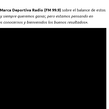
Marca Deportiva Radio (FM 99.9)
sobre el balance de estos
 y siempre queremos ganar, pero estamos pensando en
s conocernos y bienvenidos los buenos resultados».