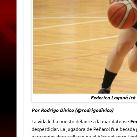
Federica Laganá irá 
Por Rodrigo Divito (@rodrigodivito)
La vida le ha puesto delante a la marplatense
Fe
desperdiciar. La jugadora de Peñarol fue becada
para poder desarrollarse en el básquet pero tamb