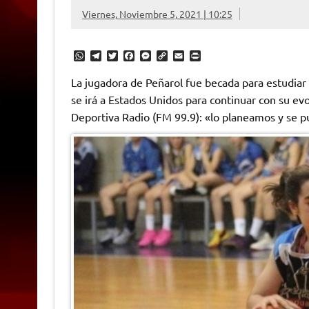
Viernes, Noviembre 5, 2021 | 10:25
W
T
T
F
M
C
E
P
h
e
w
a
e
o
m
r
a
l
i
c
s
p
a
i
La jugadora de Peñarol fue becada para estudiar
t
e
t
e
s
y
i
n
se irá a Estados Unidos para continuar con su ev
s
g
t
b
e
L
l
t
A
r
e
o
n
i
F
Deportiva Radio (FM 99.9): «lo planeamos y se p
p
a
r
o
g
n
r
p
m
k
e
k
i
r
e
n
d
l
y