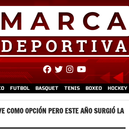
fab
fab
fab
fab
fa-
fa-
fa-
fa-
facebook
twitter
instagram
youtube
IO
FUTBOL
BASQUET
TENIS
BOXEO
HOCKEY
VE COMO OPCIÓN PERO ESTE AÑO SURGIÓ LA