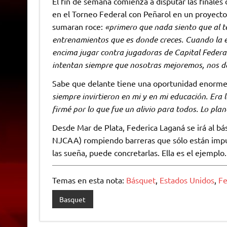
El fin de semana comienza a disputar las finale
en el Torneo Federal con Peñarol en un proyect
sumaran roce:
«primero que nada siento que al te
entrenamientos que es donde creces. Cuando la e
encima jugar contra jugadoras de Capital Federa
intentan siempre que nosotras mejoremos, nos d
Sabe que delante tiene una oportunidad enorme y
siempre invirtieron en mi y en mi educación. Era
firmé por lo que fue un alivio para todos. Lo pl
Desde Mar de Plata, Federica Laganá se irá al bás
NJCAA) rompiendo barreras que sólo están impu
las sueña, puede concretarlas. Ella es el ejemplo.
Temas en esta nota:
Básquet
,
Estados Unidos
,
Fe
Basquet