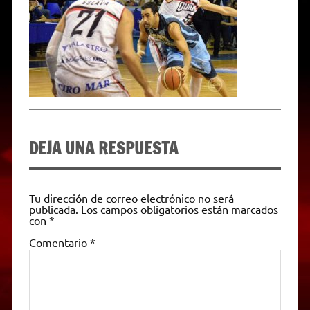
p
m
k
e
k
i
r
e
n
d
l
y
DEJA UNA RESPUESTA
Tu dirección de correo electrónico no será
publicada.
Los campos obligatorios están marcados
con
*
Comentario
*