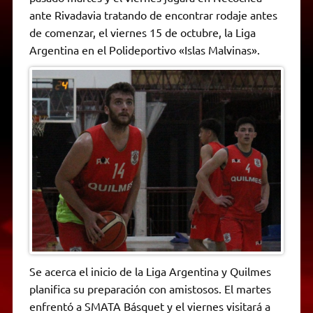
A
r
e
o
n
i
F
ante Rivadavia tratando de encontrar rodaje antes
p
a
r
o
g
n
r
p
m
k
e
k
i
de comenzar, el viernes 15 de octubre, la Liga
r
e
Argentina en el Polideportivo «Islas Malvinas».
n
d
l
y
Se acerca el inicio de la Liga Argentina y Quilmes
planifica su preparación con amistosos. El martes
enfrentó a SMATA Básquet y el viernes visitará a