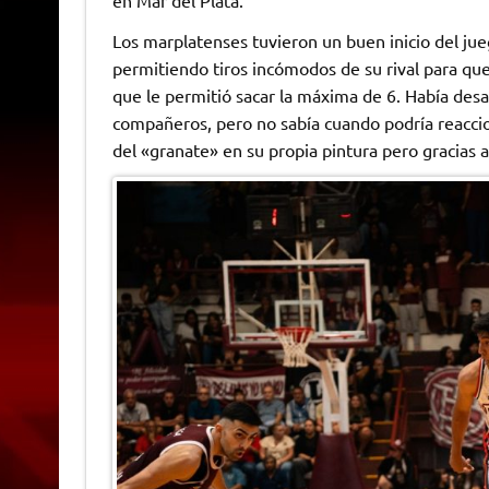
Los marplatenses tuvieron un buen inicio del ju
permitiendo tiros incómodos de su rival para que 
que le permitió sacar la máxima de 6. Había des
compañeros, pero no sabía cuando podría reaccio
del «granate» en su propia pintura pero gracia