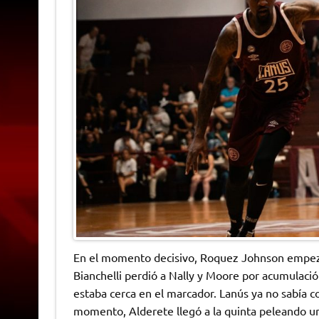
En el momento decisivo, Roquez Johnson empezó
Bianchelli perdió a Nally y Moore por acumulació
estaba cerca en el marcador. Lanús ya no sabía co
momento, Alderete llegó a la quinta peleando u