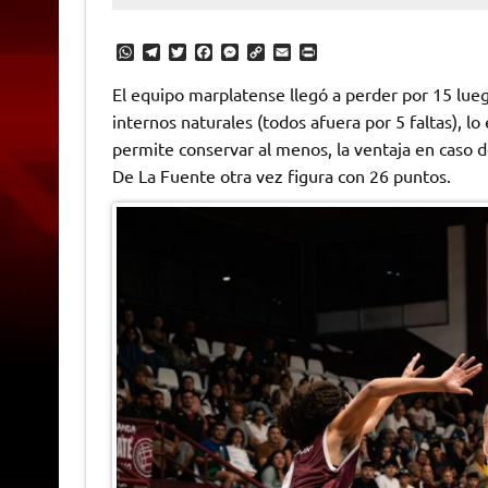
W
T
T
F
M
C
E
P
h
e
w
a
e
o
m
r
a
l
i
c
s
p
a
i
El equipo marplatense llegó a perder por 15 lueg
t
e
t
e
s
y
i
n
internos naturales (todos afuera por 5 faltas), l
s
g
t
b
e
L
l
t
A
r
e
o
n
i
F
permite conservar al menos, la ventaja en caso 
p
a
r
o
g
n
r
p
m
k
e
k
i
De La Fuente otra vez figura con 26 puntos.
r
e
n
d
l
y