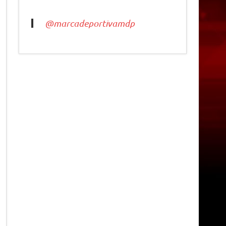
@marcadeportivamdp