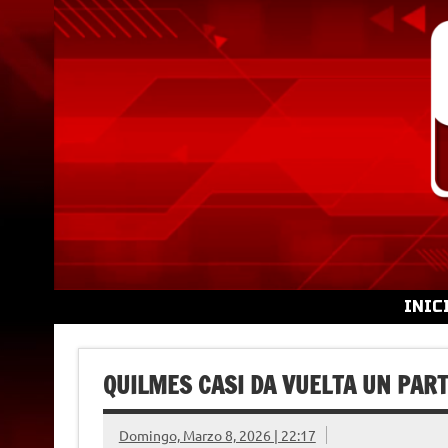
Skip
to
content
INIC
QUILMES CASI DA VUELTA UN PART
Domingo, Marzo 8, 2026 | 22:17