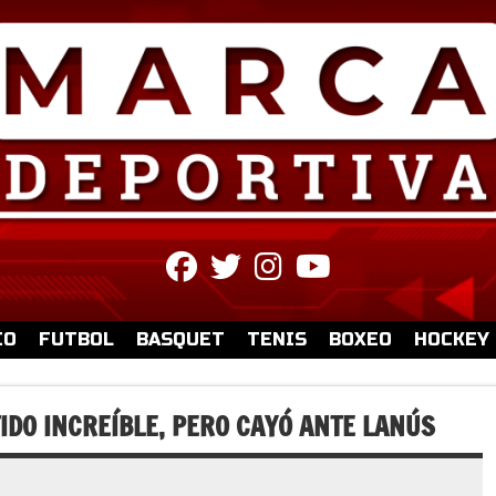
fab
fab
fab
fab
fa-
fa-
fa-
fa-
facebook
twitter
instagram
youtube
IO
FUTBOL
BASQUET
TENIS
BOXEO
HOCKEY
IDO INCREÍBLE, PERO CAYÓ ANTE LANÚS