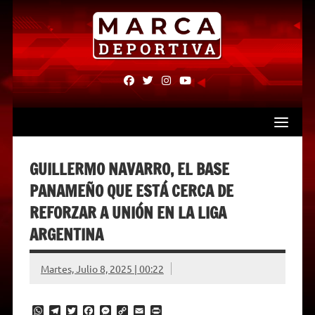
Skip
to
content
fab
fab
fab
fab
fa-
fa-
fa-
fa-
facebook
twitter
instagram
youtube
GUILLERMO NAVARRO, EL BASE
PANAMEÑO QUE ESTÁ CERCA DE
REFORZAR A UNIÓN EN LA LIGA
ARGENTINA
Martes, Julio 8, 2025 | 00:22
W
T
T
F
M
C
E
P