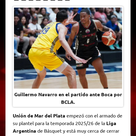
h
e
w
a
e
o
m
r
a
l
i
c
s
p
a
i
t
e
t
e
s
y
i
n
s
g
t
b
e
L
l
t
A
r
e
o
n
i
F
p
a
r
o
g
n
r
p
m
k
e
k
i
r
e
n
d
l
y
Guillermo Navarro en el partido ante Boca por
BCLA.
Unión de Mar del Plata
empezó con el armado de
su plantel para la temporada 2025/26 de la
Liga
Argentina
de Básquet y está muy cerca de cerrar