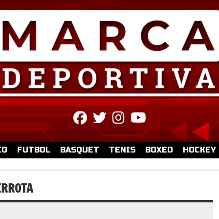
fab
fab
fab
fab
fa-
fa-
fa-
fa-
facebook
twitter
instagram
youtube
IO
FUTBOL
BASQUET
TENIS
BOXEO
HOCKEY
ERROTA