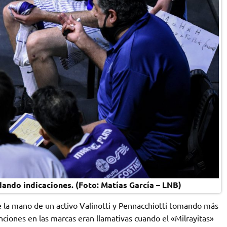
ando indicaciones. (Foto: Matías García – LNB)
e la mano de un activo Valinotti y Pennacchiotti tomando más
nciones en las marcas eran llamativas cuando el «Milrayitas»