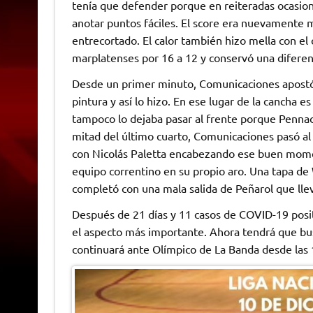
tenía que defender porque en reiteradas ocasion
anotar puntos fáciles. El score era nuevamente 
entrecortado. El calor también hizo mella con el
marplatenses por 16 a 12 y conservó una diferen
Desde un primer minuto, Comunicaciones apostó u
pintura y así lo hizo. En ese lugar de la cancha 
tampoco lo dejaba pasar al frente porque Pennacc
mitad del último cuarto, Comunicaciones pasó al 
con Nicolás Paletta encabezando ese buen momen
equipo correntino en su propio aro. Una tapa de 
completó con una mala salida de Peñarol que llev
Después de 21 días y 11 casos de COVID-19 positi
el aspecto más importante. Ahora tendrá que busc
continuará ante Olímpico de La Banda desde las 