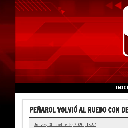
Skip
to
content
INIC
PEÑAROL VOLVIÓ AL RUEDO CON D
Jueves, Diciembre 10, 2020 | 15:57