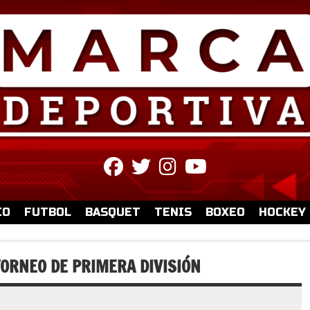
fab
fab
fab
fab
fa-
fa-
fa-
fa-
facebook
twitter
instagram
youtube
IO
FUTBOL
BASQUET
TENIS
BOXEO
HOCKEY
TORNEO DE PRIMERA DIVISIÓN