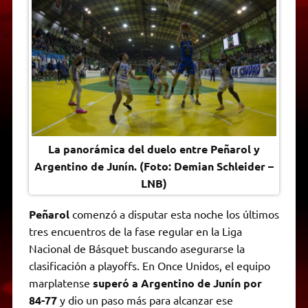
A
r
e
o
n
i
F
p
a
r
o
g
n
r
p
m
k
e
k
i
r
e
n
d
l
y
La panorámica del duelo entre Peñarol y
Argentino de Junín. (Foto: Demian Schleider –
LNB)
Peñarol
comenzó a disputar esta noche los últimos
tres encuentros de la fase regular en la Liga
Nacional de Básquet buscando asegurarse la
clasificación a playoffs. En Once Unidos, el equipo
marplatense
superó a Argentino de Junín por
84-77
y dio un paso más para alcanzar ese