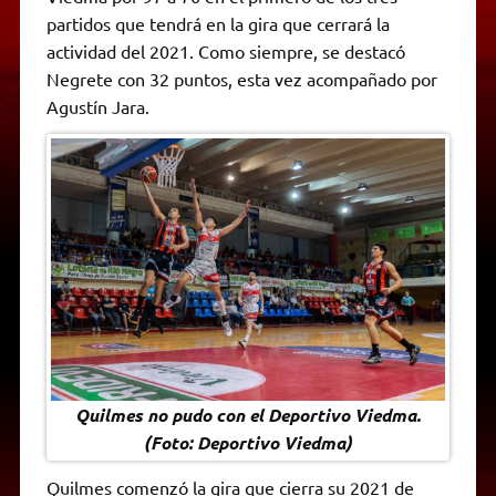
A
r
e
o
n
i
F
partidos que tendrá en la gira que cerrará la
p
a
r
o
g
n
r
p
m
k
e
k
i
actividad del 2021. Como siempre, se destacó
r
e
Negrete con 32 puntos, esta vez acompañado por
n
d
Agustín Jara.
l
y
Quilmes no pudo con el Deportivo Viedma.
(Foto: Deportivo Viedma)
Quilmes comenzó la gira que cierra su 2021 de