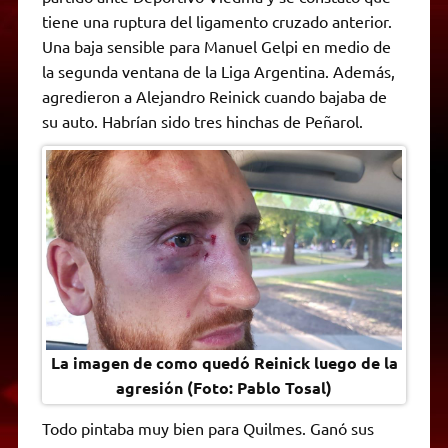
A
r
e
o
n
i
F
tiene una ruptura del ligamento cruzado anterior.
p
a
r
o
g
n
r
p
m
k
e
k
i
Una baja sensible para Manuel Gelpi en medio de
r
e
la segunda ventana de la Liga Argentina. Además,
n
d
agredieron a Alejandro Reinick cuando bajaba de
l
su auto. Habrían sido tres hinchas de Peñarol.
y
La imagen de como quedó Reinick luego de la
agresión (Foto: Pablo Tosal)
Todo pintaba muy bien para Quilmes. Ganó sus