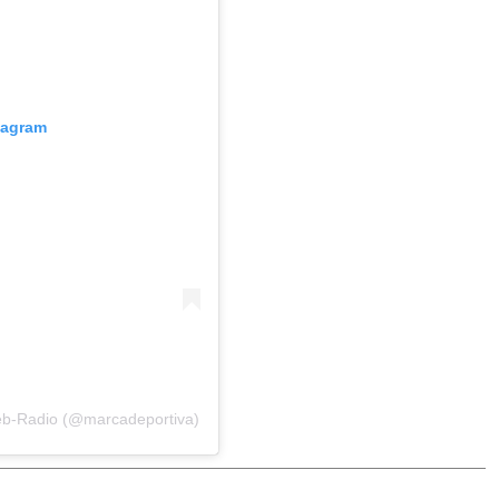
tagram
eb-Radio (@marcadeportiva)