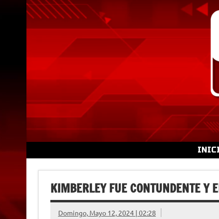
Skip
to
content
INIC
KIMBERLEY FUE CONTUNDENTE Y E
Domingo, Mayo 12, 2024 | 02:28