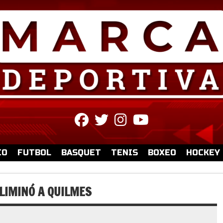
fab
fab
fab
fab
fa-
fa-
fa-
fa-
facebook
twitter
instagram
youtube
IO
FUTBOL
BASQUET
TENIS
BOXEO
HOCKEY
LIMINÓ A QUILMES