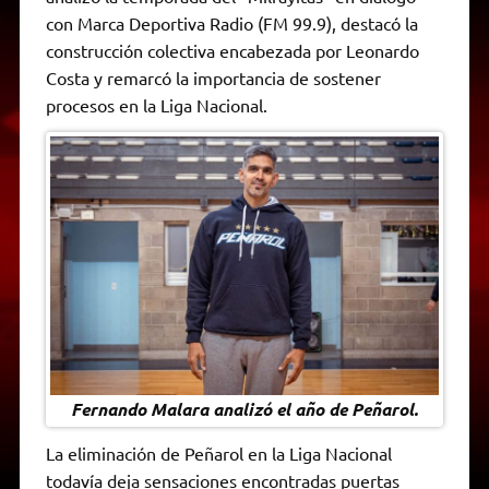
A
r
e
o
n
i
F
con Marca Deportiva Radio (FM 99.9), destacó la
p
a
r
o
g
n
r
p
m
k
e
k
i
construcción colectiva encabezada por Leonardo
r
e
Costa y remarcó la importancia de sostener
n
d
procesos en la Liga Nacional.
l
y
Fernando Malara analizó el año de Peñarol.
La eliminación de Peñarol en la Liga Nacional
todavía deja sensaciones encontradas puertas