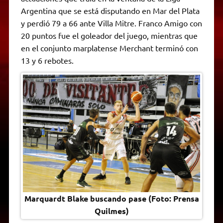
A
r
e
o
n
i
F
Argentina que se está disputando en Mar del Plata
p
a
r
o
g
n
r
p
m
k
e
k
i
y perdió 79 a 66 ante Villa Mitre. Franco Amigo con
r
e
20 puntos fue el goleador del juego, mientras que
n
d
en el conjunto marplatense Merchant terminó con
l
13 y 6 rebotes.
y
Marquardt Blake buscando pase (Foto: Prensa
Quilmes)