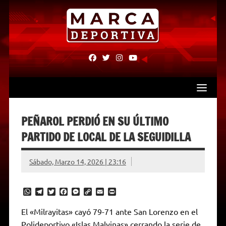
Skip
to
content
fab
fab
fab
fab
fa-
fa-
fa-
fa-
facebook
twitter
instagram
youtube
PEÑAROL PERDIÓ EN SU ÚLTIMO
PARTIDO DE LOCAL DE LA SEGUIDILLA
Sábado, Marzo 14, 2026 | 23:16
W
T
T
F
M
C
E
P
h
e
w
a
e
o
m
r
a
l
i
c
s
p
a
i
El «Milrayitas» cayó 79-71 ante San Lorenzo en el
t
e
t
e
s
y
i
n
Polideportivo «Islas Malvinas» cerrando la serie de
s
g
t
b
e
L
l
t