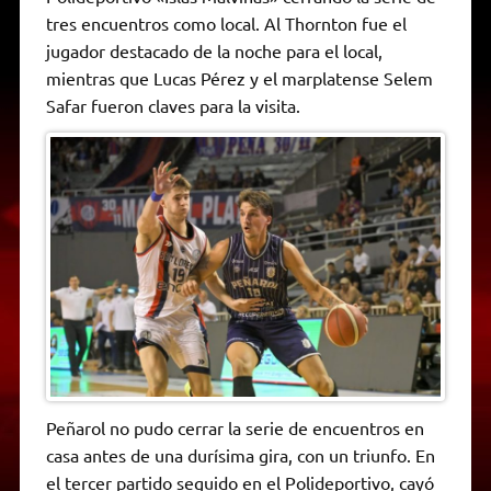
A
r
e
o
n
i
F
tres encuentros como local. Al Thornton fue el
p
a
r
o
g
n
r
p
m
k
e
k
i
jugador destacado de la noche para el local,
r
e
mientras que Lucas Pérez y el marplatense Selem
n
d
Safar fueron claves para la visita.
l
y
Peñarol no pudo cerrar la serie de encuentros en
casa antes de una durísima gira, con un triunfo. En
el tercer partido seguido en el Polideportivo, cayó