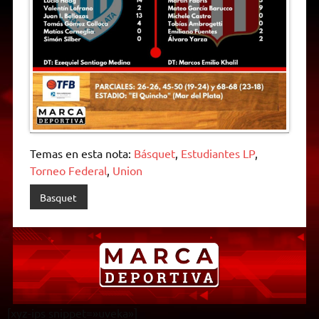
Temas en esta nota:
Básquet
,
Estudiantes LP
,
Torneo Federal
,
Union
Basquet
[xyz-ips snippet=»uveka»]