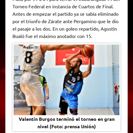
A
r
e
o
n
i
F
Torneo Federal en instancia de Cuartos de Final.
p
a
r
o
g
n
r
p
m
k
e
k
i
Antes de empezar el partido ya se sabía eliminado
r
e
por el triunfo de Zárate ante Pergamino que le dio
n
d
el pasaje a los dos. En un goleo repartido, Agustín
l
Bualó fue el máximo anotador con 15.
y
Valentín Burgos terminó el torneo en gran
nivel (Foto: prensa Unión)