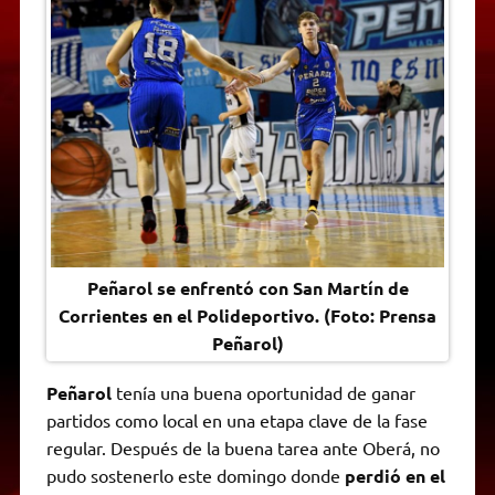
A
r
e
o
n
i
F
p
a
r
o
g
n
r
p
m
k
e
k
i
r
e
n
d
l
y
Peñarol se enfrentó con San Martín de
Corrientes en el Polideportivo. (Foto: Prensa
Peñarol)
Peñarol
tenía una buena oportunidad de ganar
partidos como local en una etapa clave de la fase
regular. Después de la buena tarea ante Oberá, no
pudo sostenerlo este domingo donde
perdió en el