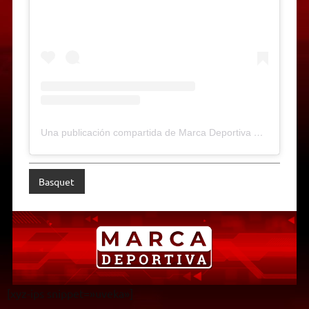
Una publicación compartida de Marca Deportiva Web-Radio (@marcadeportiva)
Basquet
[xyz-ips snippet=»uveka»]