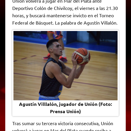
Unión volverá a jugar en Mar del Plata ante
t
e
t
e
s
y
i
n
Deportivo Colón de Chivilcoy, el viernes a las 21.30
s
g
t
b
e
L
l
t
A
r
e
o
n
i
F
horas, y buscará mantenerse invicto en el Torneo
p
a
r
o
g
n
r
p
m
k
e
k
i
Federal de Básquet. La palabra de Agustín Villalón.
r
e
n
d
l
y
Agustín Villlalón, jugador de Unión (Foto:
Prensa Unión)
Tras sumar su tercera victoria consecutiva, Unión
volverá a jugar en Mar del Plata cuando reciba a