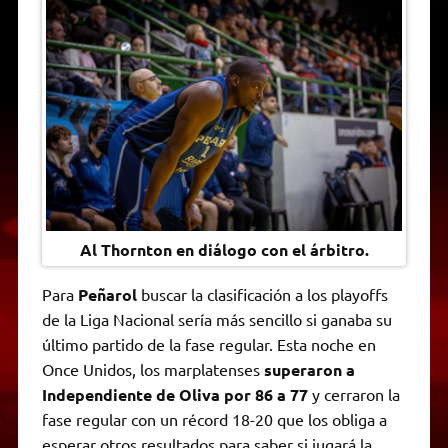
t
e
t
e
s
y
i
n
s
g
t
b
e
L
l
t
A
r
e
o
n
i
F
p
a
r
o
g
n
r
p
m
k
e
k
i
r
e
n
d
l
y
Al Thornton en diálogo con el árbitro.
Para
Peñarol
buscar la clasificación a los playoffs
de la Liga Nacional sería más sencillo si ganaba su
último partido de la fase regular. Esta noche en
Once Unidos, los marplatenses
superaron a
Independiente de Oliva por 86 a 77
y cerraron la
fase regular con un récord 18-20 que los obliga a
esperar otros resultados para saber si jugará la