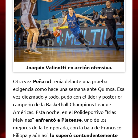
A
r
e
o
n
i
F
p
a
r
o
g
n
r
p
m
k
e
k
i
r
e
n
d
l
y
Joaquín Valinotti en acción ofensiva.
Otra vez
Peñarol
tenía delante una prueba
exigencia como hace una semana ante Quimsa. Esa
vez diezmado y todo, pudo con el líder y posterior
campeón de la Basketball Champions League
Américas. Esta noche, en el Polideportivo “Islas
Malvinas”
enfrentó a Platense
, uno de los
mejores de la temporada, con la baja de Francisco
Filippa y aún así,
lo superó contundentemente