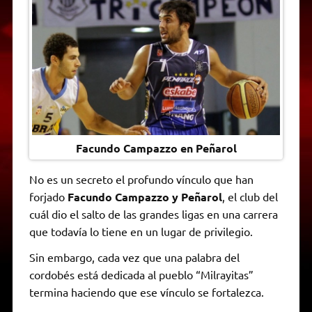
t
e
t
e
s
y
i
n
s
g
t
b
e
L
l
t
A
r
e
o
n
i
F
p
a
r
o
g
n
r
p
m
k
e
k
i
r
e
n
d
l
y
Facundo Campazzo en Peñarol
No es un secreto el profundo vínculo que han
forjado
Facundo Campazzo y Peñarol
, el club del
cuál dio el salto de las grandes ligas en una carrera
que todavía lo tiene en un lugar de privilegio.
Sin embargo, cada vez que una palabra del
cordobés está dedicada al pueblo “Milrayitas”
termina haciendo que ese vínculo se fortalezca.