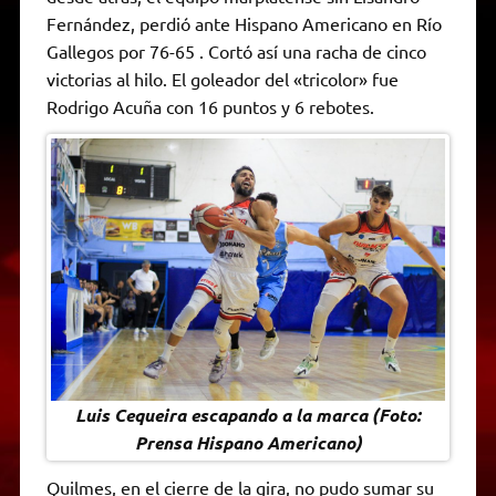
A
r
e
o
n
i
F
Fernández, perdió ante Hispano Americano en Río
p
a
r
o
g
n
r
p
m
k
e
k
i
Gallegos por 76-65 . Cortó así una racha de cinco
r
e
victorias al hilo. El goleador del «tricolor» fue
n
d
Rodrigo Acuña con 16 puntos y 6 rebotes.
l
y
Luis Cequeira escapando a la marca (Foto:
Prensa Hispano Americano)
Quilmes, en el cierre de la gira, no pudo sumar su