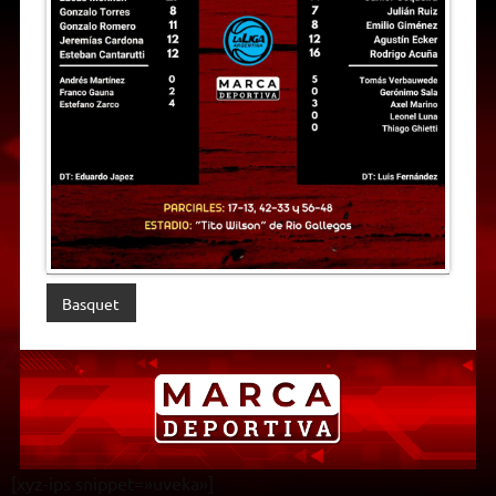
Basquet
[xyz-ips snippet=»uveka»]