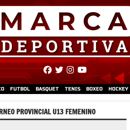
fab
fab
fab
fab
fa-
fa-
fa-
fa-
facebook
twitter
instagram
youtube
IO
FUTBOL
BASQUET
TENIS
BOXEO
HOCKEY
ORNEO PROVINCIAL U13 FEMENINO