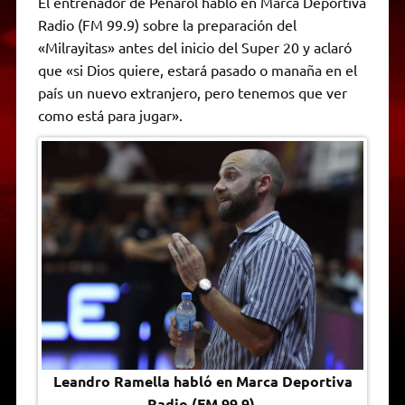
El entrenador de Peñarol habló en Marca Deportiva
t
e
t
e
s
y
i
n
Radio (FM 99.9) sobre la preparación del
s
g
t
b
e
L
l
t
A
r
e
o
n
i
F
«Milrayitas» antes del inicio del Super 20 y aclaró
p
a
r
o
g
n
r
p
m
k
e
k
i
que «si Dios quiere, estará pasado o manaña en el
r
e
país un nuevo extranjero, pero tenemos que ver
n
d
como está para jugar».
l
y
Leandro Ramella habló en Marca Deportiva
Radio (FM 99.9).