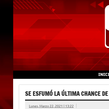
Skip
to
content
INIC
SE ESFUMÓ LA ÚLTIMA CHANCE DE
Lunes, Marzo 22, 2021 | 13:22