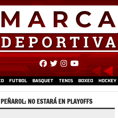
fab
fab
fab
fab
fa-
fa-
fa-
fa-
facebook
twitter
instagram
youtube
IO
FUTBOL
BASQUET
TENIS
BOXEO
HOCKEY
 PEÑAROL: NO ESTARÁ EN PLAYOFFS