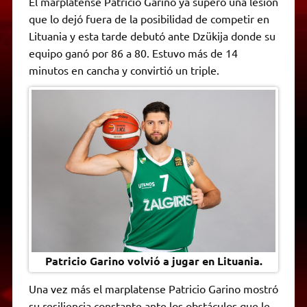
El marplatense Patricio Garino ya superó una lesión
t
e
t
e
s
y
i
n
que lo dejó fuera de la posibilidad de competir en
s
g
t
b
e
L
l
t
A
r
e
o
n
i
F
Lituania y esta tarde debutó ante Dzükija donde su
p
a
r
o
g
n
r
p
m
k
e
k
i
equipo ganó por 86 a 80. Estuvo más de 14
r
e
minutos en cancha y convirtió un triple.
n
d
l
y
Patricio Garino volvió a jugar en Lituania.
Una vez más el marplatense Patricio Garino mostró
su resiliencia constante ante los obstáculos que le