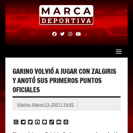
Skip
to
content
fab
fab
fab
fab
fa-
fa-
fa-
fa-
facebook
twitter
instagram
youtube
GARINO VOLVIÓ A JUGAR CON ZALGIRIS
Y ANOTÓ SUS PRIMEROS PUNTOS
OFICIALES
Martes, Marzo 23, 2021 | 16:42
W
T
T
F
M
C
E
P
h
e
w
a
e
o
m
r
a
l
i
c
s
p
a
i