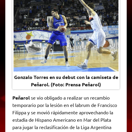
A
r
e
o
n
i
F
p
a
r
o
g
n
r
p
m
k
e
k
i
r
e
n
d
l
y
Gonzalo Torres en su debut con la camiseta de
Peñarol. (Foto: Prensa Peñarol)
Peñarol
se vio obligado a realizar un recambio
temporario por la lesión en el labrum de Francisco
Filippa y se movió rápidamente aprovechando la
estadía de Hispano Americano en Mar del Plata
para jugar la reclasificación de la Liga Argentina