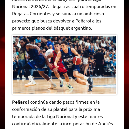
A
r
e
o
n
i
F
Nacional 2026/27. Llega tras cuatro temporadas en
p
a
r
o
g
n
r
p
m
k
e
k
i
Regatas Corrientes y se suma a un ambicioso
r
e
proyecto que busca devolver a Peñarol a los
n
d
primeros planos del básquet argentino.
l
y
Peñarol
continúa dando pasos firmes en la
conformación de su plantel para la próxima
temporada de la Liga Nacional y este martes
confirmó oficialmente la incorporación de Andrés