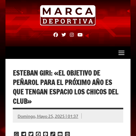
Skip
to
content
fab
fab
fab
fab
fa-
fa-
fa-
fa-
facebook
twitter
instagram
youtube
ESTEBAN GIRI: «EL OBJETIVO DE
PEÑAROL PARA EL PRÓXIMO AÑO ES
QUE TENGAN ESPACIO LOS CHICOS DEL
CLUB»
Domingo, Mayo 25, 2025 | 01:37
W
T
T
F
M
C
E
P