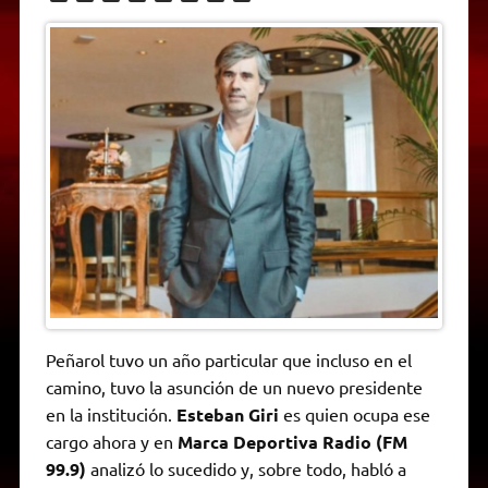
h
e
w
a
e
o
m
r
a
l
i
c
s
p
a
i
t
e
t
e
s
y
i
n
s
g
t
b
e
L
l
t
A
r
e
o
n
i
F
p
a
r
o
g
n
r
p
m
k
e
k
i
r
e
n
d
l
y
Peñarol tuvo un año particular que incluso en el
camino, tuvo la asunción de un nuevo presidente
en la institución.
Esteban Giri
es quien ocupa ese
cargo ahora y en
Marca Deportiva Radio (FM
99.9)
analizó lo sucedido y, sobre todo, habló a