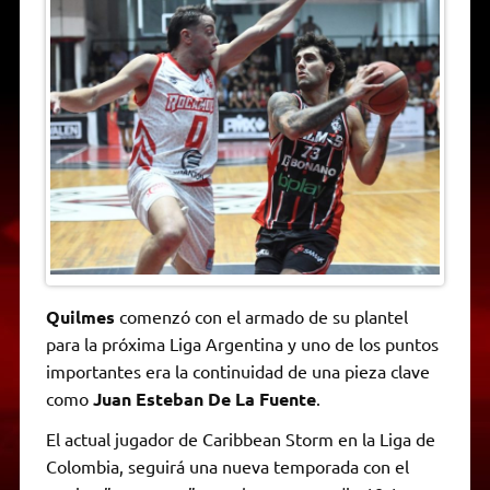
A
r
e
o
n
i
F
p
a
r
o
g
n
r
p
m
k
e
k
i
r
e
n
d
l
y
Quilmes
comenzó con el armado de su plantel
para la próxima Liga Argentina y uno de los puntos
importantes era la continuidad de una pieza clave
como
Juan Esteban De La Fuente
.
El actual jugador de Caribbean Storm en la Liga de
Colombia, seguirá una nueva temporada con el