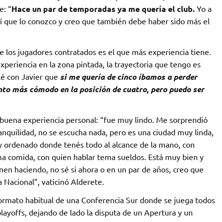
e: “
Hace un par de temporadas ya me quería el club.
Yo a
así que lo conozco y creo que también debe haber sido más el
e los jugadores contratados es el que más experiencia tiene.
periencia en la zona pintada, la trayectoria que tengo es
lé con Javier que
si me quería de cinco íbamos a perder
nto más cómodo en la posición de cuatro, pero puedo ser
buena experiencia personal: “fue muy lindo. Me sorprendió
anquilidad, no se escucha nada, pero es una ciudad muy linda,
uy ordenado donde tenés todo al alcance de la mano, con
ma comida, con quien hablar tema sueldos. Está muy bien y
enen haciendo, no sé si ahora o en un par de años, creo que
 Nacional”, vaticinó Alderete.
formato habitual de una Conferencia Sur donde se juega todos
playoffs, dejando de lado la disputa de un Apertura y un