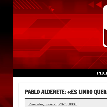
Skip
to
content
INIC
PABLO ALDERETE: «ES LINDO QUE
Miércoles, Junio 25, 2025 | 00:49