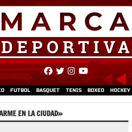
fab
fab
fab
fab
fa-
fa-
fa-
fa-
facebook
twitter
instagram
youtube
IO
FUTBOL
BASQUET
TENIS
BOXEO
HOCKEY
DARME EN LA CIUDAD»