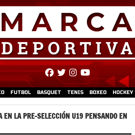
fab
fab
fab
fab
fa-
fa-
fa-
fa-
facebook
twitter
instagram
youtube
IO
FUTBOL
BASQUET
TENIS
BOXEO
HOCKEY
A EN LA PRE-SELECCIÓN U19 PENSANDO EN