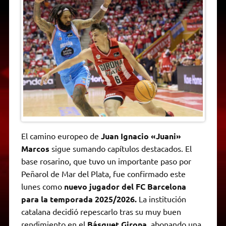
t
e
t
e
s
y
i
n
s
g
t
b
e
L
l
t
A
r
e
o
n
i
F
p
a
r
o
g
n
r
p
m
k
e
k
i
r
e
n
d
l
y
El camino europeo de
Juan Ignacio «Juani»
Marcos
sigue sumando capítulos destacados. El
base rosarino, que tuvo un importante paso por
Peñarol de Mar del Plata, fue confirmado este
lunes como
nuevo jugador del FC Barcelona
para la temporada 2025/2026.
La institución
catalana decidió repescarlo tras su muy buen
rendimiento en el
Básquet Girona,
abonando una