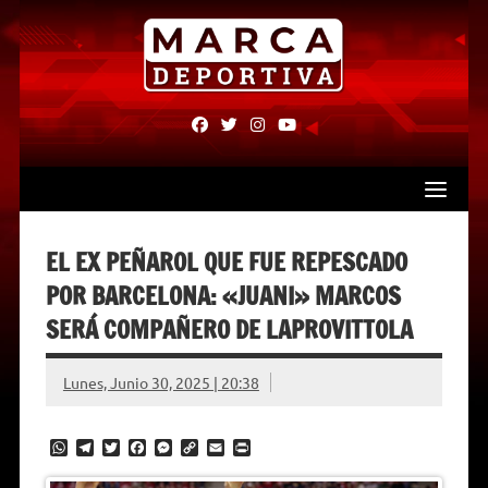
Skip
to
content
fab
fab
fab
fab
fa-
fa-
fa-
fa-
facebook
twitter
instagram
youtube
EL EX PEÑAROL QUE FUE REPESCADO
POR BARCELONA: «JUANI» MARCOS
SERÁ COMPAÑERO DE LAPROVITTOLA
Lunes, Junio 30, 2025 | 20:38
W
T
T
F
M
C
E
P
h
e
w
a
e
o
m
r
a
l
i
c
s
p
a
i