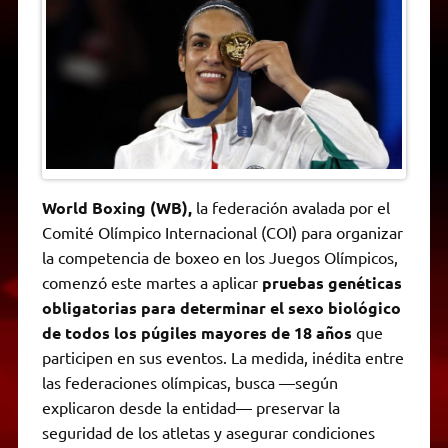
t
e
t
e
s
y
i
n
s
g
t
b
e
L
l
t
A
r
e
o
n
i
F
p
a
r
o
g
n
r
p
m
k
e
k
i
r
e
n
d
l
y
World Boxing (WB),
la federación avalada por el
Comité Olímpico Internacional (COI) para organizar
la competencia de boxeo en los Juegos Olímpicos,
comenzó este martes a aplicar
pruebas genéticas
obligatorias para determinar el sexo biológico
de todos los púgiles mayores de 18 años
que
participen en sus eventos. La medida, inédita entre
las federaciones olímpicas, busca —según
explicaron desde la entidad— preservar la
seguridad de los atletas y asegurar condiciones