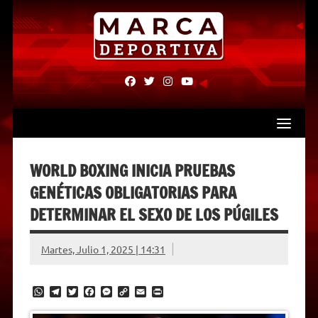
Skip
to
content
fab
fab
fab
fab
fa-
fa-
fa-
fa-
facebook
twitter
instagram
youtube
WORLD BOXING INICIA PRUEBAS
GENÉTICAS OBLIGATORIAS PARA
DETERMINAR EL SEXO DE LOS PÚGILES
Martes, Julio 1, 2025 | 14:31
W
T
T
F
M
C
E
P
h
e
w
a
e
o
m
r
a
l
i
c
s
p
a
i