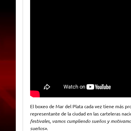
El boxeo de Mar del Plata cada vez tiene más pr
representante de la ciudad en las carteleras nac
festivales, vamos cumpliendo sueños y motivamos
sueños».