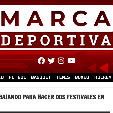
fab
fab
fab
fab
fa-
fa-
fa-
fa-
facebook
twitter
instagram
youtube
IO
FUTBOL
BASQUET
TENIS
BOXEO
HOCKEY
AJANDO PARA HACER DOS FESTIVALES EN