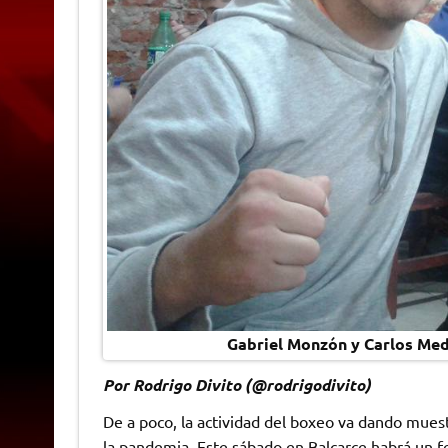
Gabriel Monzón y Carlos Me
Por Rodrigo Divito (@rodrigodivito)
De a poco, la actividad del boxeo va dando muest
la pandemia. Este sábado en Balcarce habrá un 