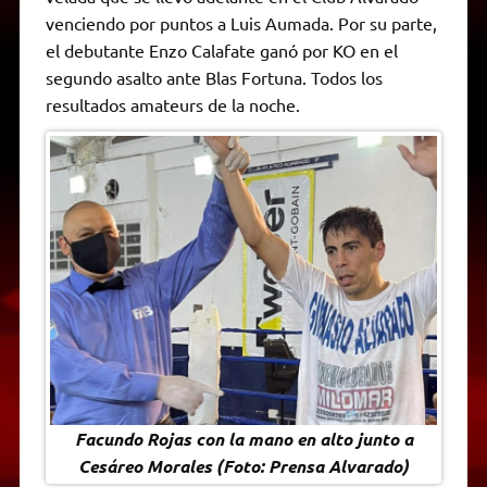
A
r
e
o
n
i
F
venciendo por puntos a Luis Aumada. Por su parte,
p
a
r
o
g
n
r
p
m
k
e
k
i
el debutante Enzo Calafate ganó por KO en el
r
e
segundo asalto ante Blas Fortuna. Todos los
n
d
resultados amateurs de la noche.
l
y
Facundo Rojas con la mano en alto junto a
Cesáreo Morales (Foto: Prensa Alvarado)