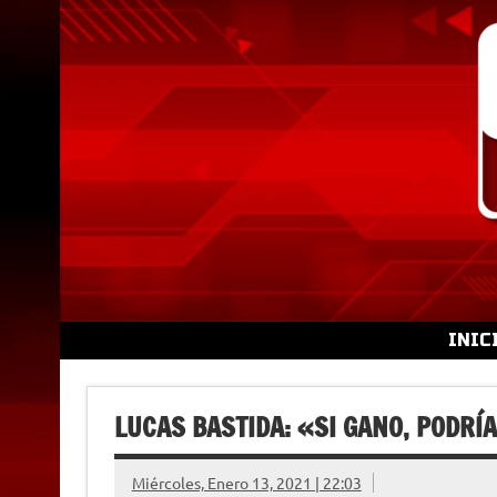
Skip
to
content
INIC
LUCAS BASTIDA: «SI GANO, PODRÍ
Miércoles, Enero 13, 2021 | 22:03