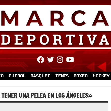
fab
fab
fab
fab
fa-
fa-
fa-
fa-
facebook
twitter
instagram
youtube
IO
FUTBOL
BASQUET
TENIS
BOXEO
HOCKEY
A TENER UNA PELEA EN LOS ÁNGELES»