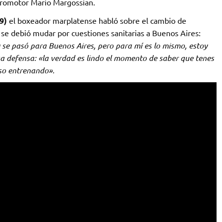
promotor Mario Margossian.
.9)
el boxeador marplatense habló sobre el cambio de
o se debió mudar por cuestiones sanitarias a Buenos Aires:
 se pasó para Buenos Aires, pero para mí es lo mismo, estoy
a defensa: «la verdad es lindo el momento de saber que tenes
aso entrenando».