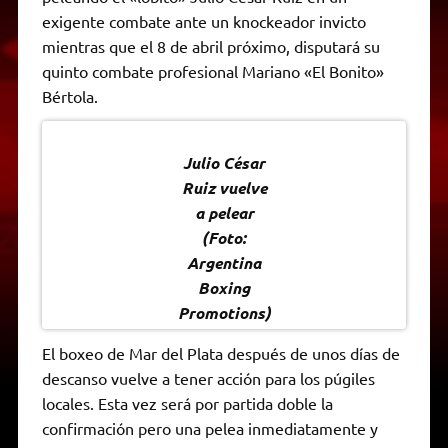
A
r
e
o
n
i
F
exigente combate ante un knockeador invicto
p
a
r
o
g
n
r
p
m
k
e
k
i
mientras que el 8 de abril próximo, disputará su
r
e
quinto combate profesional Mariano «El Bonito»
n
d
Bértola.
l
y
Julio César
Ruiz vuelve
a pelear
(Foto:
Argentina
Boxing
Promotions)
El boxeo de Mar del Plata después de unos días de
descanso vuelve a tener acción para los púgiles
locales. Esta vez será por partida doble la
confirmación pero una pelea inmediatamente y