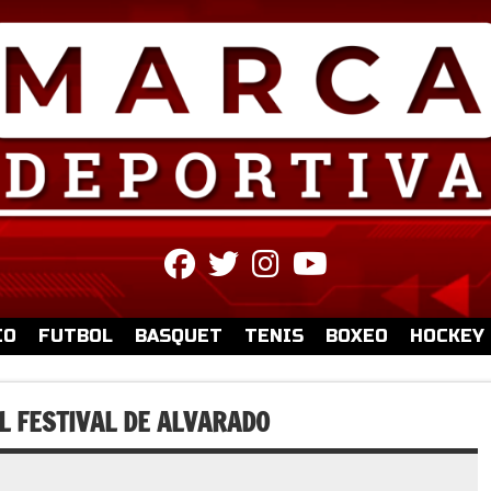
fab
fab
fab
fab
fa-
fa-
fa-
fa-
facebook
twitter
instagram
youtube
IO
FUTBOL
BASQUET
TENIS
BOXEO
HOCKEY
L FESTIVAL DE ALVARADO